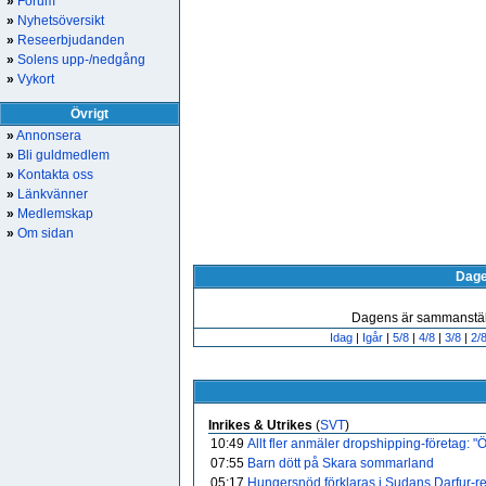
»
Forum
»
Nyhetsöversikt
»
Reseerbjudanden
»
Solens upp-/nedgång
»
Vykort
Övrigt
»
Annonsera
»
Bli guldmedlem
»
Kontakta oss
»
Länkvänner
»
Medlemskap
»
Om sidan
Dag
Dagens är sammanstäl
Idag
|
Igår
|
5/8
|
4/8
|
3/8
|
2/
Inrikes & Utrikes
(
SVT
)
10:49
Allt fler anmäler dropshipping-företag: "
07:55
Barn dött på Skara sommarland
05:17
Hungersnöd förklaras i Sudans Darfur-reg