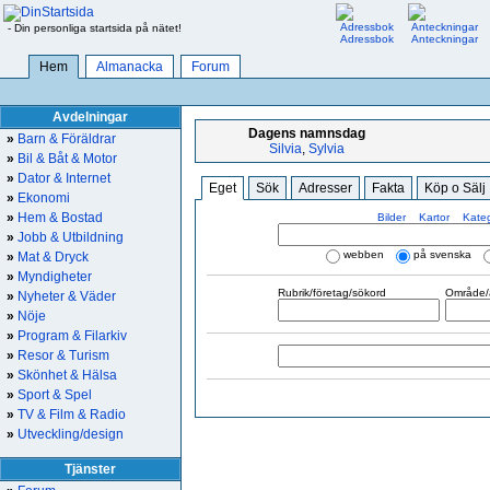
- Din personliga startsida på nätet!
Adressbok
Anteckningar
Hem
Almanacka
Forum
Avdelningar
Dagens namnsdag
»
Barn & Föräldrar
Silvia
,
Sylvia
»
Bil & Båt & Motor
»
Dator & Internet
Eget
Sök
Adresser
Fakta
Köp o Sälj
»
Ekonomi
»
Hem & Bostad
Bilder
Kartor
Kateg
»
Jobb & Utbildning
webben
på svenska
»
Mat & Dryck
»
Myndigheter
Rubrik/företag/sökord
Område/a
»
Nyheter & Väder
»
Nöje
»
Program & Filarkiv
»
Resor & Turism
»
Skönhet & Hälsa
»
Sport & Spel
»
TV & Film & Radio
»
Utveckling/design
Tjänster