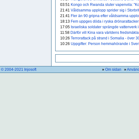
03:51
Kongo och Rwanda sluter vapenvila: "K
21:41
Våldsamma upplopp sprider sig i Storbri
21:41
Fler än 90 gripna efter våldsamma upplo
18:13
Fem uppges döda i ryska drönarattacker
17:05
Israeliska soldater sprängde vattenverk 
11:58
Därför vill Kina vara världens fredsmäkla
10:26
Terrorattack på strand i Somalia - över 
10:26
Uppgifter: Person hemmahörande i Sveri
© 2004-2021 Injosoft
»
Om sidan
»
Använd