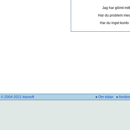
Jag har glömt mit
Har du problem med 
Har du inget konto
© 2004-2021 Injosoft
»
Om sidan
»
Använd