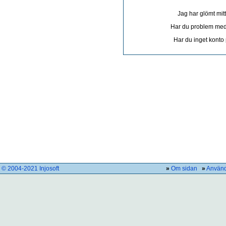
Jag har glömt mit
Har du problem med 
Har du inget konto
© 2004-2021 Injosoft
»
Om sidan
»
Använd