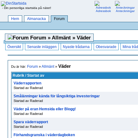
- Din personliga startsida på nätet!
Adressbok
Anteckningar
Hem
Almanacka
Forum
Forum » Allmänt » Väder
Översikt
Senaste inläggen
Nyaste trådarna
Obesvarade
Mina trå
Väder
Forum
»
Allmänt
»
Du är här:
Rubrik / Startat av
Väderrapporten
Startad av Raderad
Smålänningar kända för långsiktiga investeringar
Startad av Raderad
Väder på eran Hemsida eller Blogg!
Startad av Raderad
Spara väderrapport
Startad av Raderad
Förhandsgranska i väderdagboken