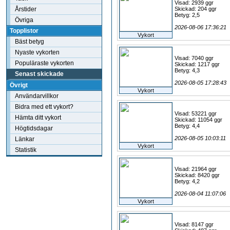
Visad: 2939 ggr
Årstider
Skickad: 204 ggr
Betyg: 2,5
Övriga
2026-08-06 17:36:21
Topplistor
Vykort
Bäst betyg
Nyaste vykorten
Visad: 7040 ggr
Populäraste vykorten
Skickad: 1217 ggr
Betyg: 4,3
Senast skickade
2026-08-05 17:28:43
Övrigt
Vykort
Användarvillkor
Bidra med ett vykort?
Visad: 53221 ggr
Hämta ditt vykort
Skickad: 11054 ggr
Betyg: 4,4
Högtidsdagar
2026-08-05 10:03:11
Länkar
Vykort
Statistik
Visad: 21964 ggr
Skickad: 8420 ggr
Betyg: 4,2
2026-08-04 11:07:06
Vykort
Visad: 8147 ggr