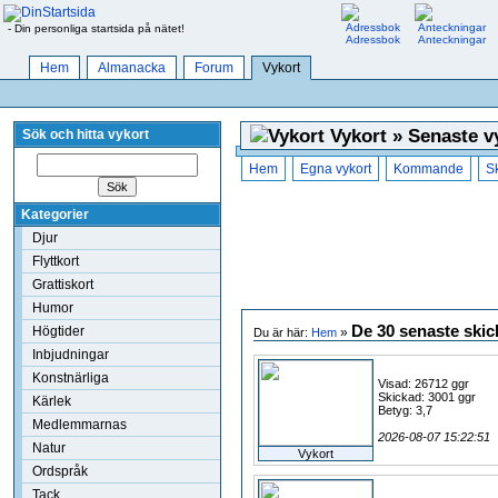
- Din personliga startsida på nätet!
Adressbok
Anteckningar
Hem
Almanacka
Forum
Vykort
Vykort » Senaste v
Sök och hitta vykort
Hem
Egna vykort
Kommande
S
Kategorier
Djur
Flyttkort
Grattiskort
Humor
De 30 senaste skic
Högtider
»
Du är här:
Hem
Inbjudningar
Konstnärliga
Visad: 26712 ggr
Skickad: 3001 ggr
Kärlek
Betyg: 3,7
Medlemmarnas
2026-08-07 15:22:51
Natur
Vykort
Ordspråk
Tack