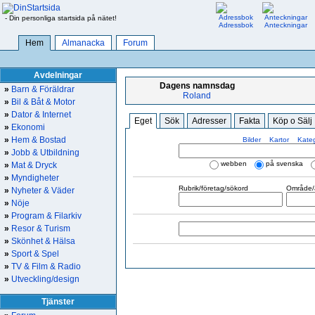
- Din personliga startsida på nätet!
Adressbok
Anteckningar
Hem
Almanacka
Forum
Avdelningar
Dagens namnsdag
»
Barn & Föräldrar
Roland
»
Bil & Båt & Motor
»
Dator & Internet
Eget
Sök
Adresser
Fakta
Köp o Sälj
»
Ekonomi
»
Hem & Bostad
Bilder
Kartor
Kateg
»
Jobb & Utbildning
webben
på svenska
»
Mat & Dryck
»
Myndigheter
Rubrik/företag/sökord
Område/a
»
Nyheter & Väder
»
Nöje
»
Program & Filarkiv
»
Resor & Turism
»
Skönhet & Hälsa
»
Sport & Spel
»
TV & Film & Radio
»
Utveckling/design
Tjänster