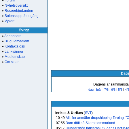
»
Forum
»
Nyhetsöversikt
»
Reseerbjudanden
»
Solens upp-/nedgång
»
Vykort
Övrigt
»
Annonsera
»
Bli guldmedlem
»
Kontakta oss
»
Länkvänner
»
Medlemskap
»
Om sidan
Dag
Dagens är sammanstäl
Idag
|
Igår
|
7/8
|
6/8
|
5/8
|
4/
Inrikes & Utrikes
(
SVT
)
10:49
Allt fler anmäler dropshipping-företag: "
07:55
Barn dött på Skara sommarland
05:17
Hungersnöd förklaras i Sudans Darfur-reg