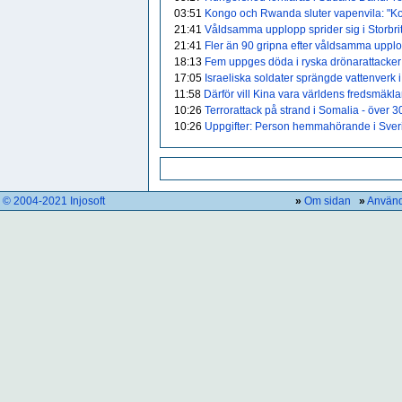
03:51
Kongo och Rwanda sluter vapenvila: "K
21:41
Våldsamma upplopp sprider sig i Storbri
21:41
Fler än 90 gripna efter våldsamma upplo
18:13
Fem uppges döda i ryska drönarattacker
17:05
Israeliska soldater sprängde vattenverk 
11:58
Därför vill Kina vara världens fredsmäkla
10:26
Terrorattack på strand i Somalia - över 
10:26
Uppgifter: Person hemmahörande i Sveri
© 2004-2021 Injosoft
»
Om sidan
»
Använd