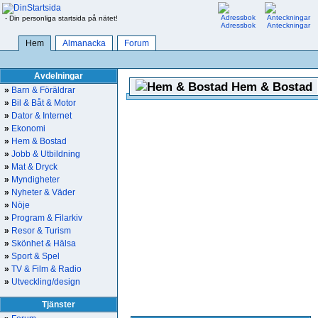
- Din personliga startsida på nätet!
Adressbok
Anteckningar
Hem
Almanacka
Forum
Avdelningar
Hem & Bostad
»
Barn & Föräldrar
»
Bil & Båt & Motor
»
Dator & Internet
»
Ekonomi
»
Hem & Bostad
»
Jobb & Utbildning
»
Mat & Dryck
»
Myndigheter
»
Nyheter & Väder
»
Nöje
»
Program & Filarkiv
»
Resor & Turism
»
Skönhet & Hälsa
»
Sport & Spel
»
TV & Film & Radio
»
Utveckling/design
Tjänster