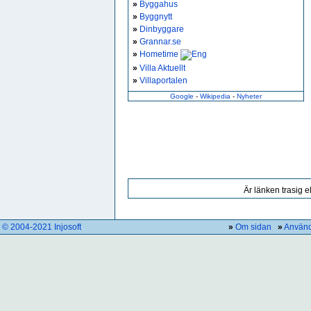
»
Byggahus
»
Byggnytt
»
Dinbyggare
»
Grannar.se
»
Hometime
»
Villa Aktuellt
»
Villaportalen
Google
-
Wikipedia
-
Nyheter
Är länken trasig e
© 2004-2021 Injosoft
»
Om sidan
»
Använd