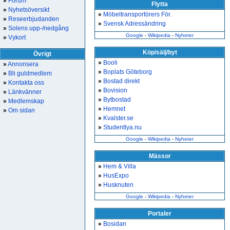
»
Forum
Flytta
»
Nyhetsöversikt
»
Möbeltransportörers För.
»
Reseerbjudanden
»
Svensk Adressändring
»
Solens upp-/nedgång
Google
-
Wikipedia
-
Nyheter
»
Vykort
Köp/sälj/byt
Övrigt
»
Booli
»
Annonsera
»
Boplats Göteborg
»
Bli guldmedlem
»
Bostad direkt
»
Kontakta oss
»
Bovision
»
Länkvänner
»
Bytbostad
»
Medlemskap
»
Hemnet
»
Om sidan
»
Kvalster.se
»
Studentlya.nu
Google
-
Wikipedia
-
Nyheter
Mässor
»
Hem & Villa
»
HusExpo
»
Husknuten
Google
-
Wikipedia
-
Nyheter
Portaler
»
Bosidan