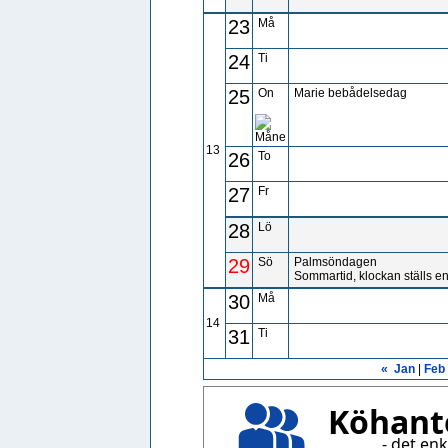
23
Må
24
Ti
25
On
Marie bebådelsedag
13
26
To
27
Fr
28
Lö
29
Sö
Palmsöndagen
Sommartid, klockan ställs en
30
Må
14
31
Ti
«
Jan
|
Feb
Köhant
- det enk