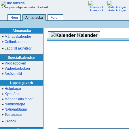
- Din personliga startsida på nätet!
Adressbok
Anteckningar
Hem
Almanacka
Forum
Almanacka
Kalender
»
Månadskalender
»
Onlinekalender
»
Lägg till aktivitet?
Specialkalendrar
»
Viktdagboken
»
Väderdagboken
»
Årsöversikt
Uppslagsverk
»
Helgdagar
»
Kyrkoåret
»
Månens alla faser
»
Namnsdagar
»
Nationaldagar
»
Temadagar
»
Ordbok