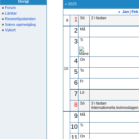
Övrigt
« 2025
»
Forum
«
Jan
|
Feb
»
Länkar
1
Sö
2 i fastan
»
Reseerbjudanden
9
»
Solens upp/nedgång
2
Må
»
Vykort
3
Ti
4
On
10
5
To
6
Fr
7
Lö
8
Sö
3 i fastan
Internationella kvinnodagen
9
Må
10
Ti
11
On