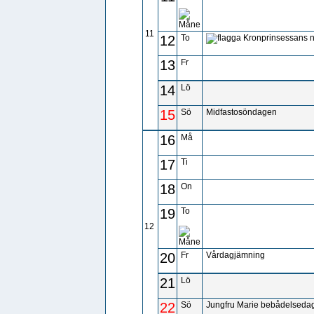
11
12
To
Kronprinsessans 
13
Fr
14
Lö
15
Sö
Midfastosöndagen
16
Må
17
Ti
18
On
19
To
12
20
Fr
Vårdagjämning
21
Lö
22
Sö
Jungfru Marie bebådelseda