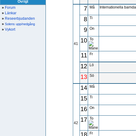
Övrigt
7
Må
Internationella barnd
»
Forum
»
Länkar
8
Ti
»
Reseerbjudanden
»
Solens upp/nedgång
9
On
»
Vykort
10
To
41
11
Fr
12
Lö
13
Sö
14
Må
15
Ti
16
On
17
To
42
18
Fr