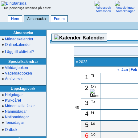
- Din personliga startsida på nätet!
Adressbok
Anteckningar
Hem
Almanacka
Forum
Almanacka
Kalender
»
Månadskalender
»
Onlinekalender
»
Lägg till aktivitet?
Specialkalendrar
« 2023
»
Viktdagboken
«
Jan
|
Feb
»
Väderdagboken
1
Ti
»
Årsöversikt
2
On
Uppslagsverk
»
Helgdagar
»
Kyrkoåret
3
To
»
Månens alla faser
40
»
Namnsdagar
4
Fr
»
Nationaldagar
»
Temadagar
5
Lö
»
Ordbok
6
Sö