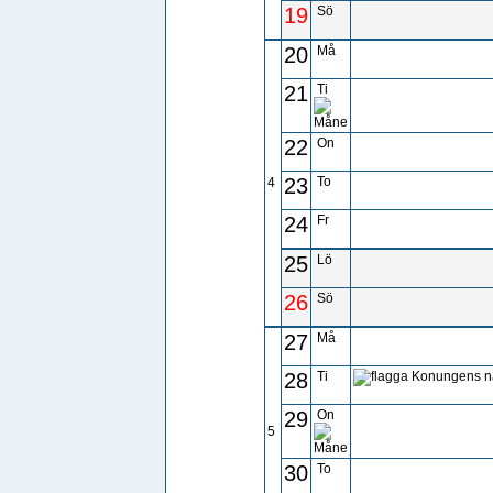
19
Sö
20
Må
21
Ti
22
On
23
To
4
24
Fr
25
Lö
26
Sö
27
Må
28
Ti
Konungens 
29
On
5
30
To