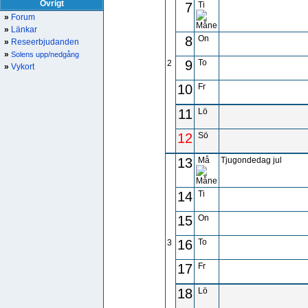
Övrigt
7
Ti
»
Forum
»
Länkar
8
On
»
Reseerbjudanden
»
Solens upp/nedgång
9
To
2
»
Vykort
10
Fr
11
Lö
12
Sö
13
Må
Tjugondedag jul
14
Ti
15
On
16
To
3
17
Fr
18
Lö