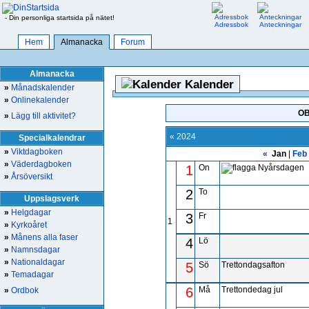
- Din personliga startsida på nätet!
Adressbok
Anteckningar
Hem
Almanacka
Forum
Almanacka
Kalender
»
Månadskalender
»
Onlinekalender
OB
»
Lägg till aktivitet?
« 2024
Specialkalendrar
»
Viktdagboken
«
Jan
|
Feb
»
Väderdagboken
1
On
Nyårsdagen
»
Årsöversikt
2
To
Uppslagsverk
»
Helgdagar
3
Fr
1
»
Kyrkoåret
»
Månens alla faser
4
Lö
»
Namnsdagar
»
Nationaldagar
5
Sö
Trettondagsafton
»
Temadagar
6
Må
Trettondedag jul
»
Ordbok