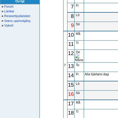
Övrigt
7
Fr
»
Forum
»
Länkar
8
Lö
»
Reseerbjudanden
»
Solens upp/nedgång
9
Sö
»
Vykort
10
Må
11
Ti
12
On
13
To
7
14
Fr
Alla hjärtans dag
15
Lö
16
Sö
17
Må
18
Ti