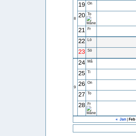
19
On
20
To
8
21
Fr
22
Lö
23
Sö
24
Må
25
Ti
26
On
9
27
To
28
Fr
«
Jan
|
Feb