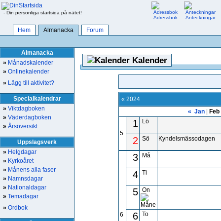
- Din personliga startsida på nätet!
Adressbok
Anteckningar
Hem
Almanacka
Forum
Almanacka
Kalender
»
Månadskalender
»
Onlinekalender
»
Lägg till aktivitet?
Specialkalendrar
« 2024
»
Viktdagboken
«
Jan
|
Feb
»
Väderdagboken
1
Lö
»
Årsöversikt
5
2
Sö
Kyndelsmässodagen
Uppslagsverk
»
Helgdagar
3
Må
»
Kyrkoåret
»
Månens alla faser
4
Ti
»
Namnsdagar
»
Nationaldagar
5
On
»
Temadagar
»
Ordbok
6
To
6