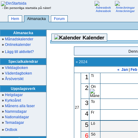
- Din personliga startsida på nätet!
Adressbok
Anteckningar
Hem
Almanacka
Forum
Almanacka
Kalender
»
Månadskalender
»
Onlinekalender
Denna
»
Lägg till aktivitet?
Specialkalendrar
« 2024
»
Viktdagboken
«
Jan
|
Feb
»
Väderdagboken
1
Ti
»
Årsöversikt
2
On
Uppslagsverk
»
Helgdagar
»
Kyrkoåret
3
To
»
Månens alla faser
27
»
Namnsdagar
4
Fr
»
Nationaldagar
»
Temadagar
5
Lö
»
Ordbok
6
Sö