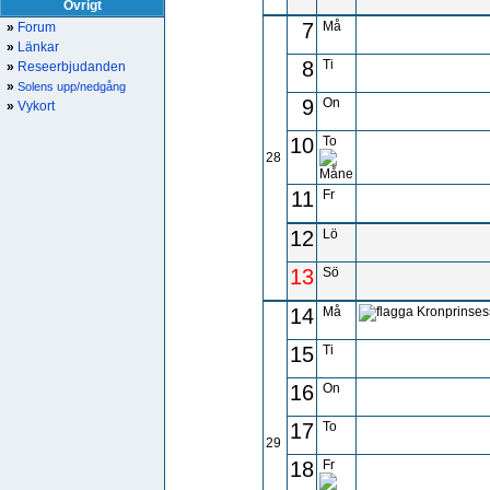
Övrigt
7
Må
»
Forum
»
Länkar
8
Ti
»
Reseerbjudanden
»
Solens upp/nedgång
9
On
»
Vykort
10
To
28
11
Fr
12
Lö
13
Sö
14
Må
Kronprinses
15
Ti
16
On
17
To
29
18
Fr