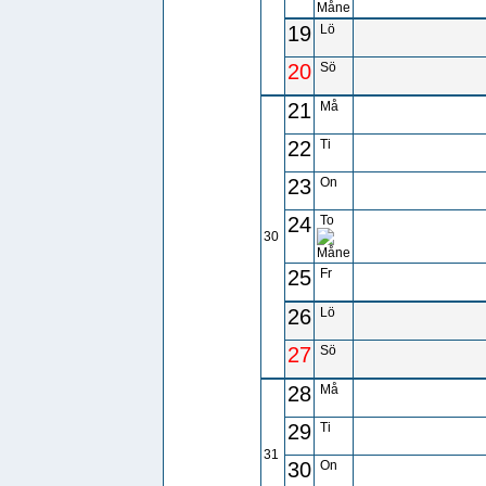
19
Lö
20
Sö
21
Må
22
Ti
23
On
24
To
30
25
Fr
26
Lö
27
Sö
28
Må
29
Ti
31
30
On