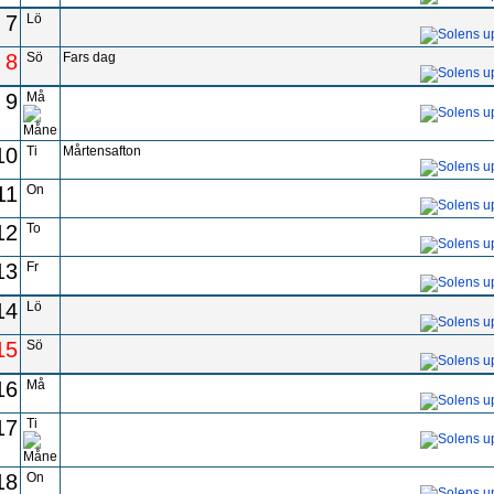
7
Lö
8
Sö
Fars dag
9
Må
10
Ti
Mårtensafton
11
On
12
To
13
Fr
14
Lö
15
Sö
16
Må
17
Ti
18
On