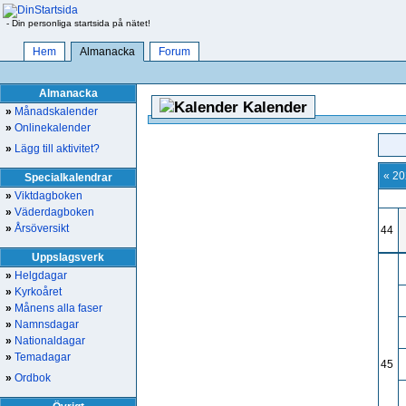
- Din personliga startsida på nätet!
Hem
Almanacka
Forum
Almanacka
Kalender
»
Månadskalender
»
Onlinekalender
»
Lägg till aktivitet?
« 2
Specialkalendrar
»
Viktdagboken
»
Väderdagboken
»
Årsöversikt
44
Uppslagsverk
»
Helgdagar
»
Kyrkoåret
»
Månens alla faser
»
Namnsdagar
»
Nationaldagar
»
Temadagar
45
»
Ordbok