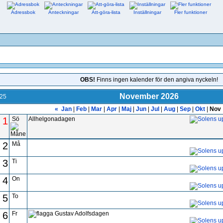
Adressbok
Anteckningar
Att-göra-lista
Inställningar
Fler funktioner
OBS!
Finns ingen kalender för den angiva nyckeln!
November 2026
025
«
Jan
|
Feb
|
Mar
|
Apr
|
Maj
|
Jun
|
Jul
|
Aug
|
Sep
|
Okt
|
Nov
1
Sö
Allhelgonadagen
2
Må
3
Ti
4
On
5
To
6
Fr
Gustav Adolfsdagen