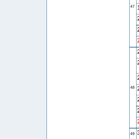
47
48
49