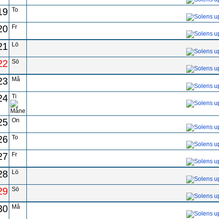
19
To
20
Fr
21
Lö
22
Sö
23
Må
24
Ti
25
On
26
To
27
Fr
28
Lö
29
Sö
30
Må