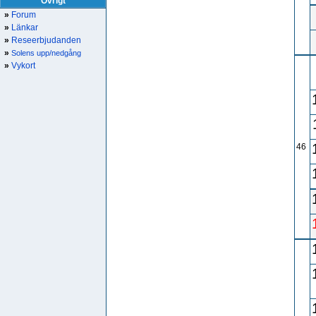
Övrigt
»
Forum
»
Länkar
»
Reseerbjudanden
»
Solens upp/nedgång
»
Vykort
46