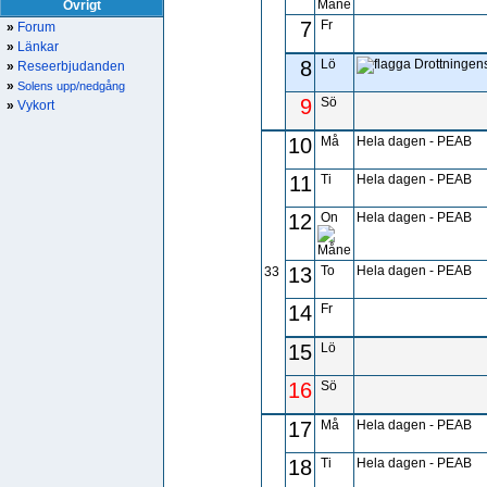
Övrigt
7
Fr
»
Forum
»
Länkar
8
Lö
Drottninge
»
Reseerbjudanden
»
Solens upp/nedgång
9
Sö
»
Vykort
10
Må
Hela dagen - PEAB
11
Ti
Hela dagen - PEAB
12
On
Hela dagen - PEAB
13
To
Hela dagen - PEAB
33
14
Fr
15
Lö
16
Sö
17
Må
Hela dagen - PEAB
18
Ti
Hela dagen - PEAB