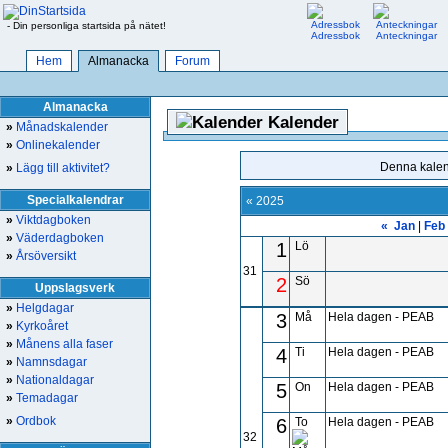
- Din personliga startsida på nätet!
Adressbok
Anteckningar
Hem
Almanacka
Forum
Almanacka
Kalender
»
Månadskalender
»
Onlinekalender
Denna kalend
»
Lägg till aktivitet?
Specialkalendrar
« 2025
»
Viktdagboken
«
Jan
|
Feb
»
Väderdagboken
1
Lö
»
Årsöversikt
31
2
Sö
Uppslagsverk
»
Helgdagar
3
Må
Hela dagen - PEAB
»
Kyrkoåret
»
Månens alla faser
4
Ti
Hela dagen - PEAB
»
Namnsdagar
»
Nationaldagar
5
On
Hela dagen - PEAB
»
Temadagar
»
Ordbok
6
To
Hela dagen - PEAB
32