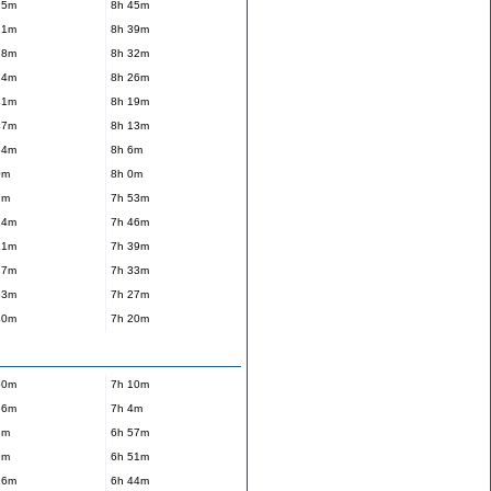
15m
8h 45m
21m
8h 39m
28m
8h 32m
34m
8h 26m
41m
8h 19m
47m
8h 13m
54m
8h 6m
0m
8h 0m
7m
7h 53m
14m
7h 46m
21m
7h 39m
27m
7h 33m
33m
7h 27m
40m
7h 20m
50m
7h 10m
56m
7h 4m
3m
6h 57m
9m
6h 51m
16m
6h 44m