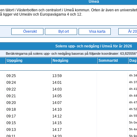
Umeå
n tätort i Västerbotten och centralort i Umeå kommun. Orten är även en universite
å ligger vid Umeälv och Europavägarna 4 och 12.
Översikt
Byt ort
Visa karta
År 2
Solens upp- och nedgång i Umeå för år 2026
Beräkningarna på solens upp- och nedgång baseras på följande koordinater: 63,825556° (
Uppgång
Nedgång
Sommartid
Dag
09:25
13:59
4h 3
09:24
14:01
4h 3
09:22
14:03
4h 4
09:21
14:05
4h 4
09:20
14:07
4h 4
09:18
14:10
4h 5
09:17
14:12
4h 5
09:15
14:15
5h 0
09:13
14:17
5h 4
09:11
14:20
5h 9