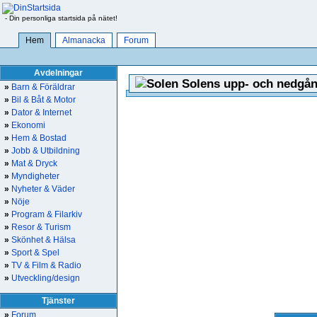
- Din personliga startsida på nätet!
Hem
Almanacka
Forum
Avdelningar
Solens upp- och nedgån
»
Barn & Föräldrar
»
Bil & Båt & Motor
»
Dator & Internet
»
Ekonomi
»
Hem & Bostad
»
Jobb & Utbildning
»
Mat & Dryck
»
Myndigheter
»
Nyheter & Väder
»
Nöje
»
Program & Filarkiv
»
Resor & Turism
»
Skönhet & Hälsa
»
Sport & Spel
»
TV & Film & Radio
»
Utveckling/design
Tjänster
»
Forum