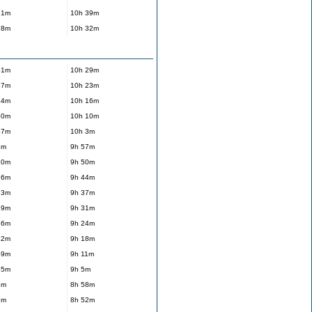
21m
10h 39m
28m
10h 32m
31m
10h 29m
37m
10h 23m
44m
10h 16m
50m
10h 10m
57m
10h 3m
3m
9h 57m
10m
9h 50m
16m
9h 44m
23m
9h 37m
29m
9h 31m
36m
9h 24m
42m
9h 18m
49m
9h 11m
55m
9h 5m
2m
8h 58m
8m
8h 52m