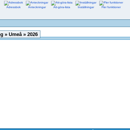
Adressbok
Anteckningar
Att-göra-lista
Inställningar
Fler funktioner
g » Umeå » 2026