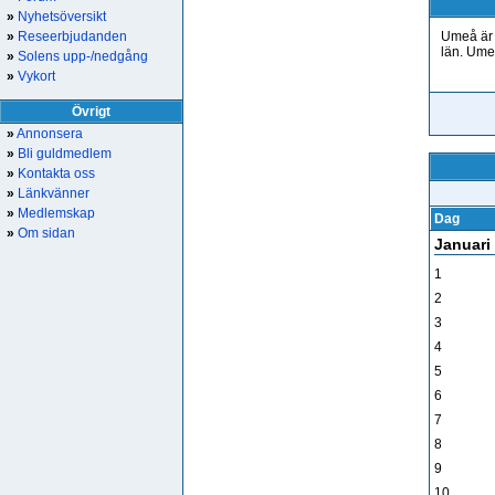
»
Nyhetsöversikt
»
Reseerbjudanden
Umeå är e
län. Ume
»
Solens upp-/nedgång
»
Vykort
Övrigt
»
Annonsera
»
Bli guldmedlem
»
Kontakta oss
»
Länkvänner
»
Medlemskap
Dag
»
Om sidan
Januari
1
2
3
4
5
6
7
8
9
10