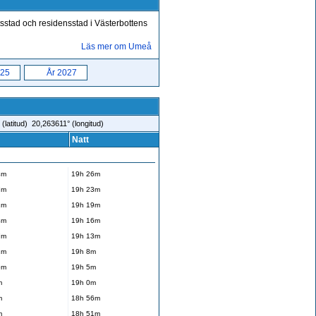
tsstad och residensstad i Västerbottens
Läs mer om Umeå
025
År 2027
latitud) 20,263611° (longitud)
Natt
4m
19h 26m
7m
19h 23m
1m
19h 19m
4m
19h 16m
7m
19h 13m
2m
19h 8m
5m
19h 5m
m
19h 0m
m
18h 56m
m
18h 51m