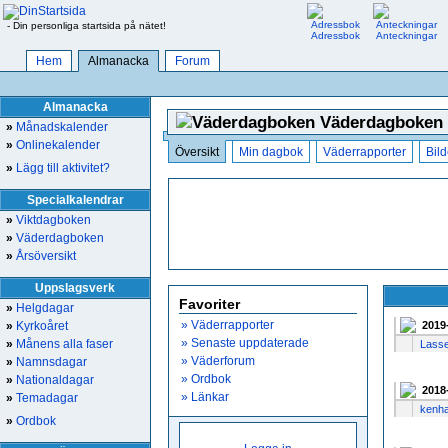
- Din personliga startsida på nätet!
Adressbok
Anteckningar
Hem
Almanacka
Forum
Almanacka
Väderdagboken
»
Månadskalender
»
Onlinekalender
Översikt
Min dagbok
Väderrapporter
Bild
»
Lägg till aktivitet?
Specialkalendrar
»
Viktdagboken
»
Väderdagboken
»
Årsöversikt
Uppslagsverk
Favoriter
»
Helgdagar
» Väderrapporter
»
Kyrkoåret
2019
» Senaste uppdaterade
»
Månens alla faser
Lasse
» Väderforum
»
Namnsdagar
» Ordbok
»
Nationaldagar
2018
» Länkar
»
Temadagar
kenh
»
Ordbok