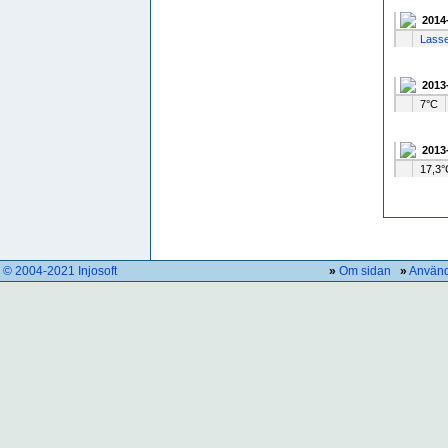
2014
Lasse
2013
7°C
2013
17,3°
© 2004-2021 Injosoft
»
Om sidan
»
Använd