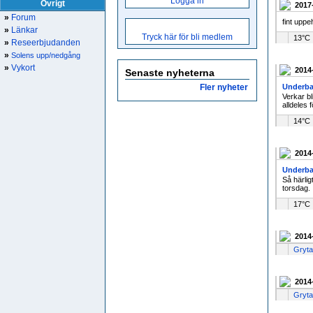
Logga in
Övrigt
2017
»
Forum
fint uppe
»
Länkar
Tryck här för bli medlem
13°C
»
Reseerbjudanden
»
Solens upp/nedgång
»
Vykort
2014
Senaste nyheterna
Fler nyheter
Underba
Verkar bl
alldeles f
14°C
2014
Underba
Så härlig
torsdag.
17°C
2014
Gryta
2014
Gryta