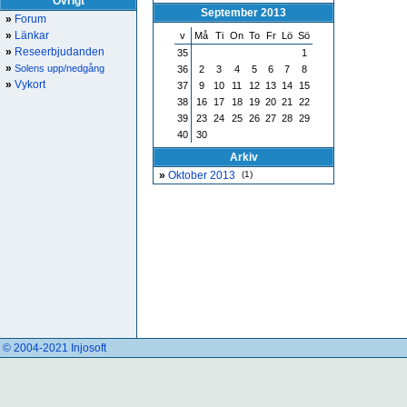
Övrigt
September 2013
»
Forum
»
Länkar
v
Må
Ti
On
To
Fr
Lö
Sö
»
Reseerbjudanden
35
1
»
Solens upp/nedgång
36
2
3
4
5
6
7
8
»
Vykort
37
9
10
11
12
13
14
15
38
16
17
18
19
20
21
22
39
23
24
25
26
27
28
29
40
30
Arkiv
»
Oktober 2013
(1)
© 2004-2021 Injosoft