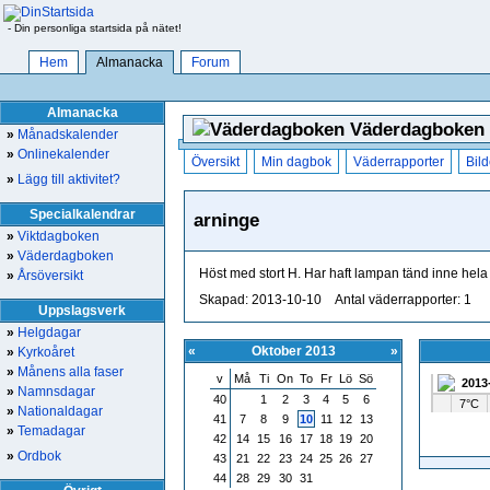
- Din personliga startsida på nätet!
Hem
Almanacka
Forum
Almanacka
Väderdagboken 
»
Månadskalender
»
Onlinekalender
Översikt
Min dagbok
Väderrapporter
Bild
»
Lägg till aktivitet?
Specialkalendrar
arninge
»
Viktdagboken
»
Väderdagboken
Höst med stort H. Har haft lampan tänd inne hel
»
Årsöversikt
Skapad: 2013-10-10 Antal väderrapporter: 1
Uppslagsverk
»
Helgdagar
«
Oktober 2013
»
»
Kyrkoåret
»
Månens alla faser
v
Må
Ti
On
To
Fr
Lö
Sö
2013
»
Namnsdagar
40
1
2
3
4
5
6
7°C
»
Nationaldagar
41
7
8
9
10
11
12
13
»
Temadagar
42
14
15
16
17
18
19
20
»
Ordbok
43
21
22
23
24
25
26
27
44
28
29
30
31