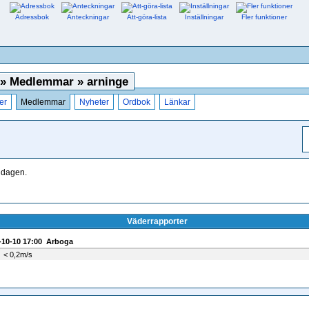
Adressbok
Anteckningar
Att-göra-lista
Inställningar
Fler funktioner
» Medlemmar » arninge
er
Medlemmar
Nyheter
Ordbok
Länkar
a dagen.
Väderrapporter
-10-10 17:00 Arboga
< 0,2m/s