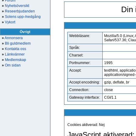
»
Forum
»
Nyhetsöversikt
Din 
»
Reseerbjudanden
»
Solens upp-/nedgång
»
Vykort
Övrigt
Webbläsare:
Mozilla/5.0 (Linux
»
Annonsera
Safari/537.36; Cla
»
Bli guldmedlem
Språk:
»
Kontakta oss
»
Länkvänner
Charset:
»
Medlemskap
Portnummer:
1995
»
Om sidan
Accept:
text/html, applicat
application/signed
Accept encodning:
gzip, deflate, br
Connection:
close
Gateway interface:
CGI/1.1
Cookies aktiverad: Nej
JavaScript aktiverad