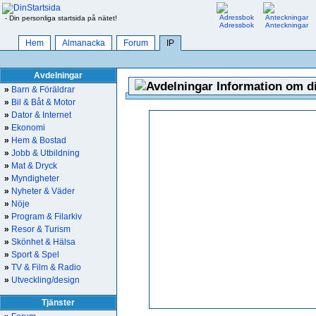
- Din personliga startsida på nätet!
Adressbok
Anteckningar
Hem
Almanacka
Forum
IP
Avdelningar
Information om di
»
Barn & Föräldrar
»
Bil & Båt & Motor
»
Dator & Internet
»
Ekonomi
»
Hem & Bostad
»
Jobb & Utbildning
»
Mat & Dryck
»
Myndigheter
»
Nyheter & Väder
»
Nöje
»
Program & Filarkiv
»
Resor & Turism
»
Skönhet & Hälsa
»
Sport & Spel
»
TV & Film & Radio
»
Utveckling/design
Tjänster