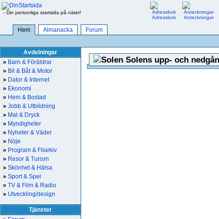
- Din personliga startsida på nätet!
Adressbok
Anteckningar
Hem
Almanacka
Forum
Avdelningar
Solens upp- och nedgån
»
Barn & Föräldrar
»
Bil & Båt & Motor
»
Dator & Internet
»
Ekonomi
»
Hem & Bostad
»
Jobb & Utbildning
»
Mat & Dryck
»
Myndigheter
»
Nyheter & Väder
»
Nöje
»
Program & Filarkiv
»
Resor & Turism
»
Skönhet & Hälsa
»
Sport & Spel
»
TV & Film & Radio
»
Utveckling/design
Tjänster