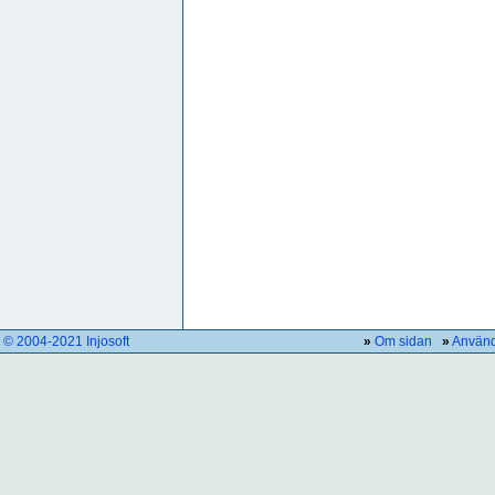
© 2004-2021 Injosoft
»
Om sidan
»
Använd