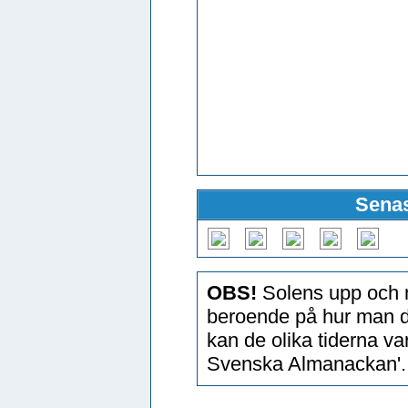
Senas
OBS!
Solens upp och n
beroende på hur man d
kan de olika tiderna v
Svenska Almanackan'