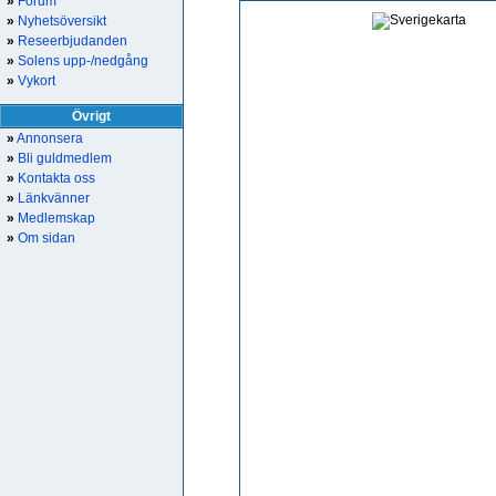
»
Forum
»
Nyhetsöversikt
»
Reseerbjudanden
»
Solens upp-/nedgång
»
Vykort
Övrigt
»
Annonsera
»
Bli guldmedlem
»
Kontakta oss
»
Länkvänner
»
Medlemskap
»
Om sidan