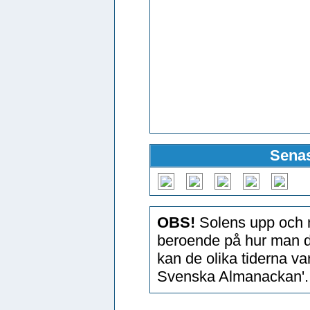
Senas
OBS!
Solens upp och n
beroende på hur man d
kan de olika tiderna v
Svenska Almanackan'