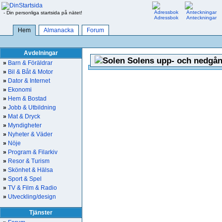
- Din personliga startsida på nätet!
Adressbok
Anteckningar
Hem
Almanacka
Forum
Avdelningar
Solens upp- och nedgån
»
Barn & Föräldrar
»
Bil & Båt & Motor
»
Dator & Internet
»
Ekonomi
»
Hem & Bostad
»
Jobb & Utbildning
»
Mat & Dryck
»
Myndigheter
»
Nyheter & Väder
»
Nöje
»
Program & Filarkiv
»
Resor & Turism
»
Skönhet & Hälsa
»
Sport & Spel
»
TV & Film & Radio
»
Utveckling/design
Tjänster