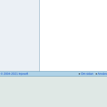
© 2004-2021 Injosoft
»
Om sidan
»
Använd