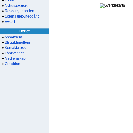
»
Forum
»
Nyhetsöversikt
»
Reseerbjudanden
»
Solens upp-/nedgång
»
Vykort
Övrigt
»
Annonsera
»
Bli guldmedlem
»
Kontakta oss
»
Länkvänner
»
Medlemskap
»
Om sidan