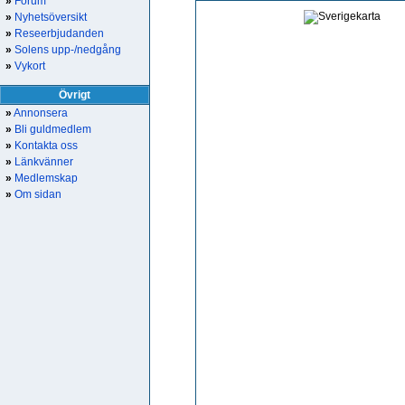
»
Forum
»
Nyhetsöversikt
»
Reseerbjudanden
»
Solens upp-/nedgång
»
Vykort
Övrigt
»
Annonsera
»
Bli guldmedlem
»
Kontakta oss
»
Länkvänner
»
Medlemskap
»
Om sidan