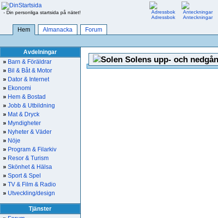
- Din personliga startsida på nätet!
Adressbok
Anteckningar
Hem
Almanacka
Forum
Avdelningar
Solens upp- och nedgån
»
Barn & Föräldrar
»
Bil & Båt & Motor
»
Dator & Internet
»
Ekonomi
»
Hem & Bostad
»
Jobb & Utbildning
»
Mat & Dryck
»
Myndigheter
»
Nyheter & Väder
»
Nöje
»
Program & Filarkiv
»
Resor & Turism
»
Skönhet & Hälsa
»
Sport & Spel
»
TV & Film & Radio
»
Utveckling/design
Tjänster