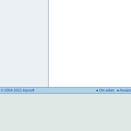
© 2004-2021 Injosoft
»
Om sidan
»
Använd