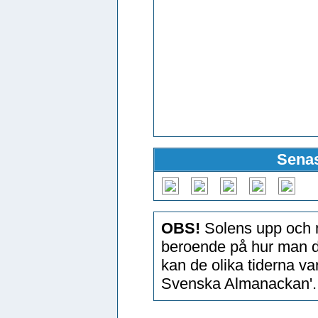
Senas
OBS!
Solens upp och n
beroende på hur man d
kan de olika tiderna v
Svenska Almanackan'