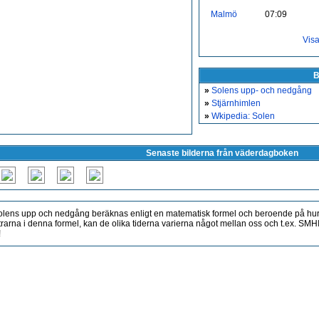
Malmö
07:09
Vis
B
»
Solens upp- och nedgång
»
Stjärnhimlen
»
Wkipedia: Solen
Senaste bilderna från väderdagboken
lens upp och nedgång beräknas enligt en matematisk formel och beroende på hur
rarna i denna formel, kan de olika tiderna varierna något mellan oss och t.ex. S
!