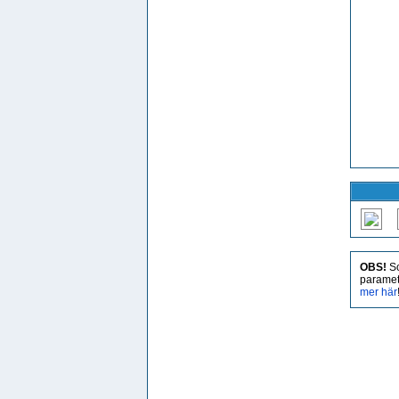
OBS!
So
paramet
mer här