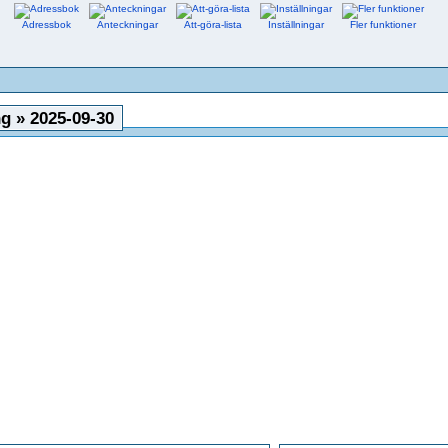
Adressbok
Anteckningar
Att-göra-lista
Inställningar
Fler funktioner
g » 2025-09-30