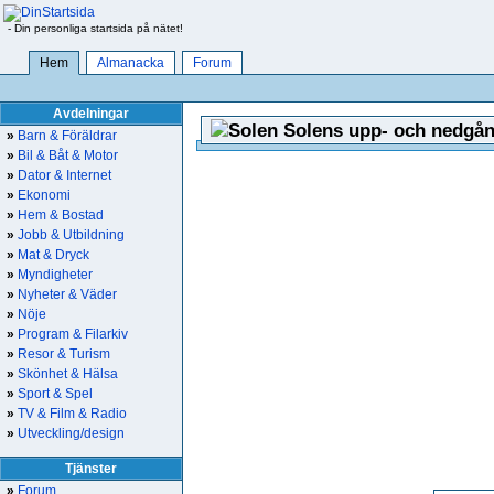
- Din personliga startsida på nätet!
Hem
Almanacka
Forum
Avdelningar
Solens upp- och nedgån
»
Barn & Föräldrar
»
Bil & Båt & Motor
»
Dator & Internet
»
Ekonomi
»
Hem & Bostad
»
Jobb & Utbildning
»
Mat & Dryck
»
Myndigheter
»
Nyheter & Väder
»
Nöje
»
Program & Filarkiv
»
Resor & Turism
»
Skönhet & Hälsa
»
Sport & Spel
»
TV & Film & Radio
»
Utveckling/design
Tjänster
»
Forum