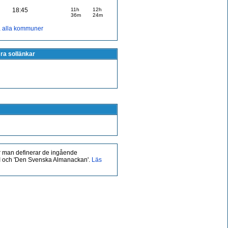
18:45
11h
12h
36m
24m
a alla kommuner
ra sollänkar
 man definerar de ingående
MHI och 'Den Svenska Almanackan'.
Läs