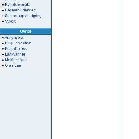
»
Nyhetsöversikt
»
Reseerbjudanden
»
Solens upp-/nedgång
»
Vykort
Övrigt
»
Annonsera
»
Bli guldmedlem
»
Kontakta oss
»
Länkvänner
»
Medlemskap
»
Om sidan