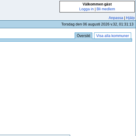
Välkommen gäst
Logga in
|
Bli medlem
Anpassa
|
Hjälp
Torsdag den 06 augusti 2026 v.32, 01:31:13
Översikt
Visa alla kommuner