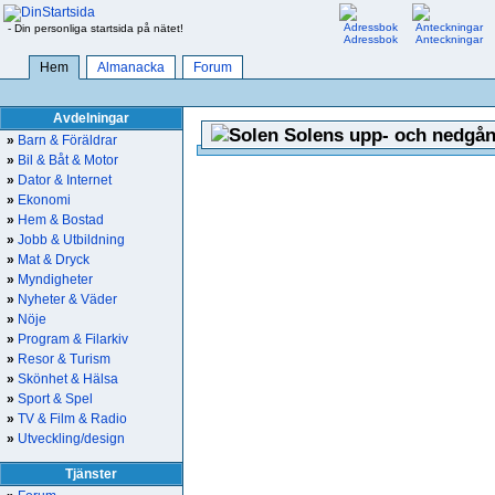
- Din personliga startsida på nätet!
Adressbok
Anteckningar
Hem
Almanacka
Forum
Avdelningar
Solens upp- och nedgån
»
Barn & Föräldrar
»
Bil & Båt & Motor
»
Dator & Internet
»
Ekonomi
»
Hem & Bostad
»
Jobb & Utbildning
»
Mat & Dryck
»
Myndigheter
»
Nyheter & Väder
»
Nöje
»
Program & Filarkiv
»
Resor & Turism
»
Skönhet & Hälsa
»
Sport & Spel
»
TV & Film & Radio
»
Utveckling/design
Tjänster