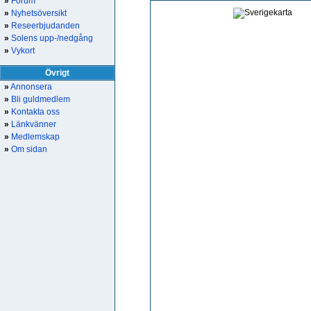
»
Forum
»
Nyhetsöversikt
»
Reseerbjudanden
»
Solens upp-/nedgång
»
Vykort
Övrigt
»
Annonsera
»
Bli guldmedlem
»
Kontakta oss
»
Länkvänner
»
Medlemskap
»
Om sidan