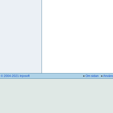
© 2004-2021 Injosoft
»
Om sidan
»
Använd