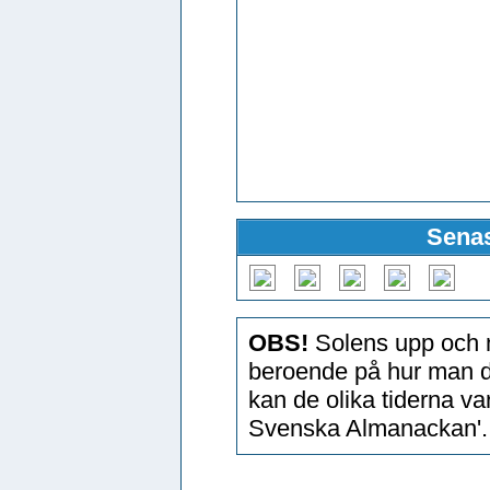
Senas
OBS!
Solens upp och n
beroende på hur man d
kan de olika tiderna v
Svenska Almanackan'