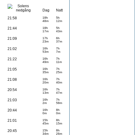
Dag
Natt
21:58
18h
5h
48m
12m
21:44
18h
5h
17m
43m
21:09
17h
6h
23m
37m
21:02
16h
7h
53m
7m
21:22
16h
7h
49m
11m
21:05
16h
7h
35m
25m
21:08
16h
7h
20m
40m
20:54
16h
7h
13m
47m
21:03
16h
7h
2m
58m
20:44
16h
8h
0m
0m
21:01
15h
8h
45m
15m
20:45
15h
8h
34m
26m