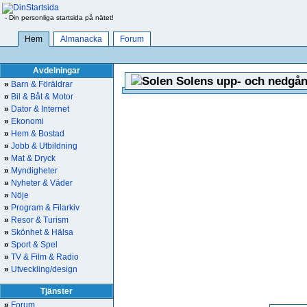
- Din personliga startsida på nätet!
Hem
Almanacka
Forum
Avdelningar
Solens upp- och nedgån
»
Barn & Föräldrar
»
Bil & Båt & Motor
»
Dator & Internet
»
Ekonomi
»
Hem & Bostad
»
Jobb & Utbildning
»
Mat & Dryck
»
Myndigheter
»
Nyheter & Väder
»
Nöje
»
Program & Filarkiv
»
Resor & Turism
»
Skönhet & Hälsa
»
Sport & Spel
»
TV & Film & Radio
»
Utveckling/design
Tjänster
»
Forum