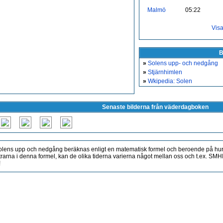
Malmö
05:22
Vis
B
»
Solens upp- och nedgång
»
Stjärnhimlen
»
Wkipedia: Solen
Senaste bilderna från väderdagboken
lens upp och nedgång beräknas enligt en matematisk formel och beroende på hur
rarna i denna formel, kan de olika tiderna varierna något mellan oss och t.ex. S
!