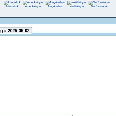
Adressbok
Anteckningar
Att-göra-lista
Inställningar
Fler funktioner
g » 2025-05-02