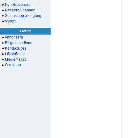
»
Nyhetsöversikt
»
Reseerbjudanden
»
Solens upp-/nedgång
»
Vykort
Övrigt
»
Annonsera
»
Bli guldmedlem
»
Kontakta oss
»
Länkvänner
»
Medlemskap
»
Om sidan