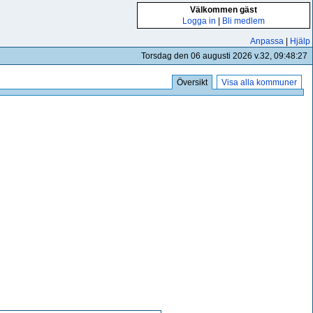
Välkommen gäst
Logga in
|
Bli medlem
Anpassa
|
Hjälp
Torsdag den 06 augusti 2026 v.32, 09:48:27
Översikt
Visa alla kommuner