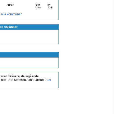
20:46
15h
8h
24m
36m
a alla kommuner
ra sollänkar
 man definerar de ingående
MHI och 'Den Svenska Almanackan'.
Läs