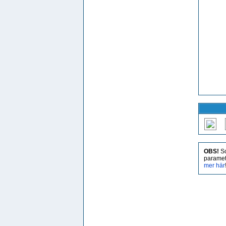
OBS!
So
paramet
mer här