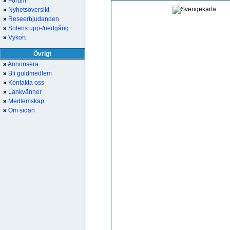
»
Forum
»
Nyhetsöversikt
»
Reseerbjudanden
»
Solens upp-/nedgång
»
Vykort
Övrigt
»
Annonsera
»
Bli guldmedlem
»
Kontakta oss
»
Länkvänner
»
Medlemskap
»
Om sidan