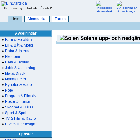
- Din personliga startsida på nätet!
Adressbok
Anteckningar
Hem
Almanacka
Forum
Avdelningar
Solens upp- och nedgån
»
Barn & Föräldrar
»
Bil & Båt & Motor
»
Dator & Internet
»
Ekonomi
»
Hem & Bostad
»
Jobb & Utbildning
»
Mat & Dryck
»
Myndigheter
»
Nyheter & Väder
»
Nöje
»
Program & Filarkiv
»
Resor & Turism
»
Skönhet & Hälsa
»
Sport & Spel
»
TV & Film & Radio
»
Utveckling/design
Tjänster