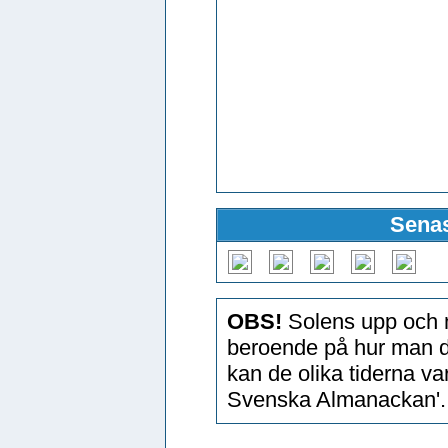
Senas
OBS!
Solens upp och n
beroende på hur man d
kan de olika tiderna v
Svenska Almanackan'