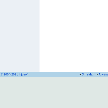
© 2004-2021 Injosoft
»
Om sidan
»
Använd