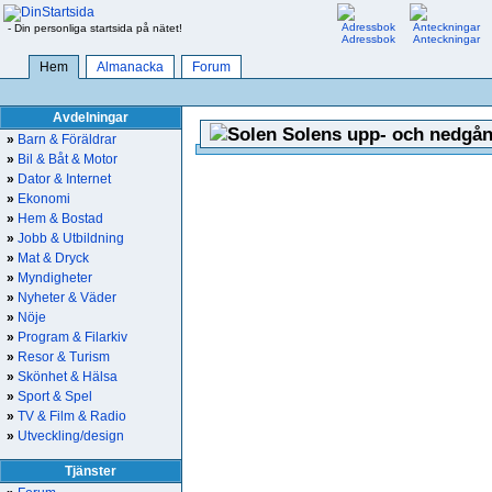
- Din personliga startsida på nätet!
Adressbok
Anteckningar
Hem
Almanacka
Forum
Avdelningar
Solens upp- och nedgån
»
Barn & Föräldrar
»
Bil & Båt & Motor
»
Dator & Internet
»
Ekonomi
»
Hem & Bostad
»
Jobb & Utbildning
»
Mat & Dryck
»
Myndigheter
»
Nyheter & Väder
»
Nöje
»
Program & Filarkiv
»
Resor & Turism
»
Skönhet & Hälsa
»
Sport & Spel
»
TV & Film & Radio
»
Utveckling/design
Tjänster