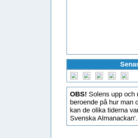
Senas
OBS!
Solens upp och n
beroende på hur man d
kan de olika tiderna v
Svenska Almanackan'