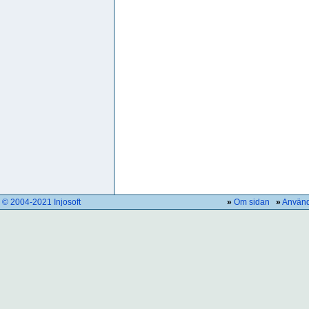
© 2004-2021 Injosoft
»
Om sidan
»
Använd