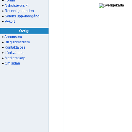
»
Forum
»
Nyhetsöversikt
»
Reseerbjudanden
»
Solens upp-/nedgång
»
Vykort
Övrigt
»
Annonsera
»
Bli guldmedlem
»
Kontakta oss
»
Länkvänner
»
Medlemskap
»
Om sidan