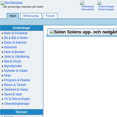
- Din personliga startsida på nätet!
Adressbok
Anteckningar
Hem
Almanacka
Forum
Avdelningar
Solens upp- och nedgån
»
Barn & Föräldrar
»
Bil & Båt & Motor
»
Dator & Internet
»
Ekonomi
»
Hem & Bostad
»
Jobb & Utbildning
»
Mat & Dryck
»
Myndigheter
»
Nyheter & Väder
»
Nöje
»
Program & Filarkiv
»
Resor & Turism
»
Skönhet & Hälsa
»
Sport & Spel
»
TV & Film & Radio
»
Utveckling/design
Tjänster