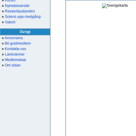
»
Forum
»
Nyhetsöversikt
»
Reseerbjudanden
»
Solens upp-/nedgång
»
Vykort
Övrigt
»
Annonsera
»
Bli guldmedlem
»
Kontakta oss
»
Länkvänner
»
Medlemskap
»
Om sidan