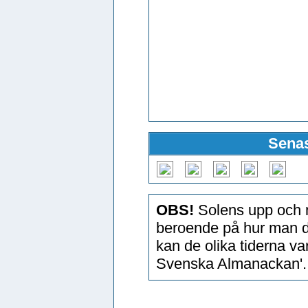
Senas
OBS!
Solens upp och n
beroende på hur man d
kan de olika tiderna v
Svenska Almanackan'