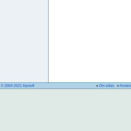
© 2004-2021 Injosoft
»
Om sidan
»
Använd