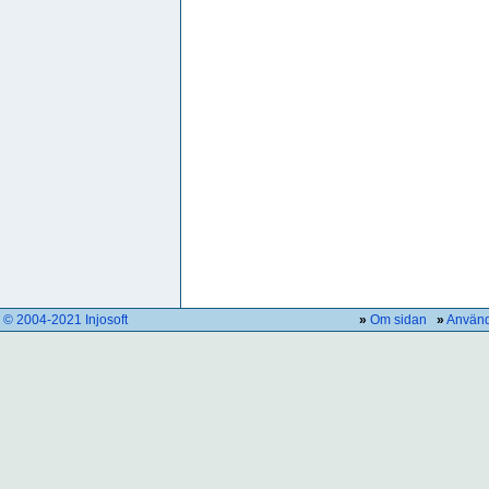
© 2004-2021 Injosoft
»
Om sidan
»
Använd