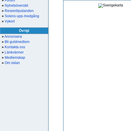
»
Forum
»
Nyhetsöversikt
»
Reseerbjudanden
»
Solens upp-/nedgång
»
Vykort
Övrigt
»
Annonsera
»
Bli guldmedlem
»
Kontakta oss
»
Länkvänner
»
Medlemskap
»
Om sidan