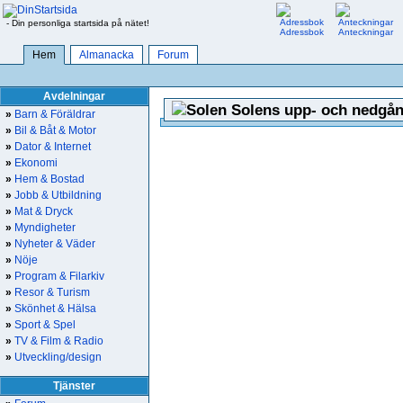
- Din personliga startsida på nätet!
Adressbok
Anteckningar
Hem
Almanacka
Forum
Avdelningar
Solens upp- och nedgån
»
Barn & Föräldrar
»
Bil & Båt & Motor
»
Dator & Internet
»
Ekonomi
»
Hem & Bostad
»
Jobb & Utbildning
»
Mat & Dryck
»
Myndigheter
»
Nyheter & Väder
»
Nöje
»
Program & Filarkiv
»
Resor & Turism
»
Skönhet & Hälsa
»
Sport & Spel
»
TV & Film & Radio
»
Utveckling/design
Tjänster