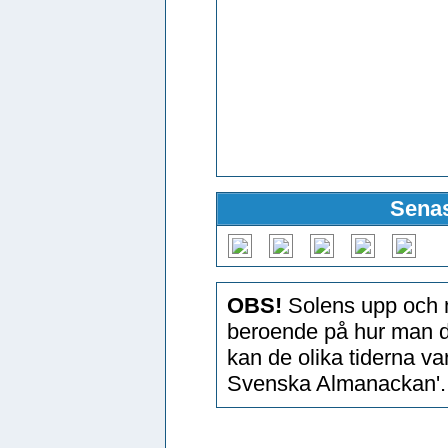
Senas
OBS!
Solens upp och n
beroende på hur man d
kan de olika tiderna v
Svenska Almanackan'