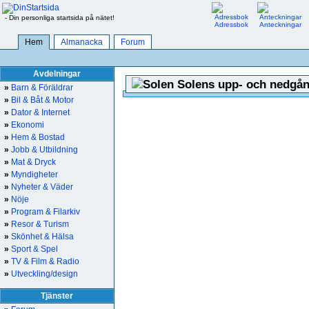
- Din personliga startsida på nätet!
Adressbok
Anteckningar
Hem
Almanacka
Forum
Avdelningar
Solens upp- och nedgån
»
Barn & Föräldrar
»
Bil & Båt & Motor
»
Dator & Internet
»
Ekonomi
»
Hem & Bostad
»
Jobb & Utbildning
»
Mat & Dryck
»
Myndigheter
»
Nyheter & Väder
»
Nöje
»
Program & Filarkiv
»
Resor & Turism
»
Skönhet & Hälsa
»
Sport & Spel
»
TV & Film & Radio
»
Utveckling/design
Tjänster