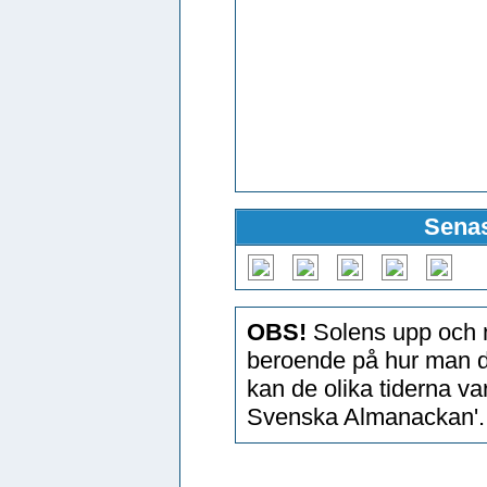
Senas
OBS!
Solens upp och n
beroende på hur man d
kan de olika tiderna v
Svenska Almanackan'