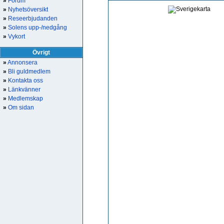
»
Forum
»
Nyhetsöversikt
»
Reseerbjudanden
»
Solens upp-/nedgång
»
Vykort
Övrigt
»
Annonsera
»
Bli guldmedlem
»
Kontakta oss
»
Länkvänner
»
Medlemskap
»
Om sidan