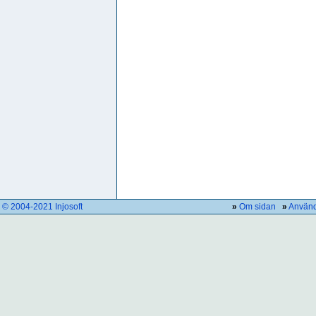
© 2004-2021 Injosoft
»
Om sidan
»
Använd