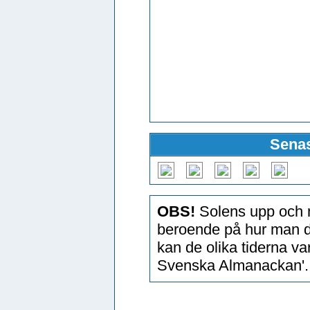
Senas
OBS!
Solens upp och n
beroende på hur man d
kan de olika tiderna v
Svenska Almanackan'