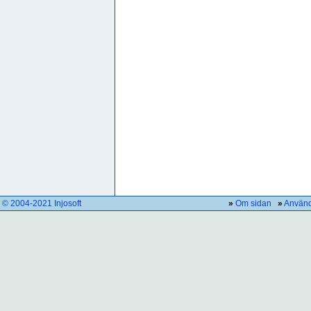
© 2004-2021 Injosoft
»
Om sidan
»
Använd