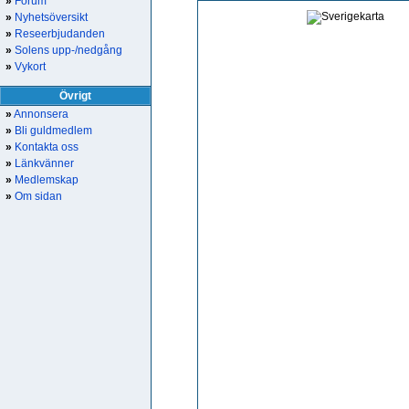
»
Forum
»
Nyhetsöversikt
»
Reseerbjudanden
»
Solens upp-/nedgång
»
Vykort
Övrigt
»
Annonsera
»
Bli guldmedlem
»
Kontakta oss
»
Länkvänner
»
Medlemskap
»
Om sidan