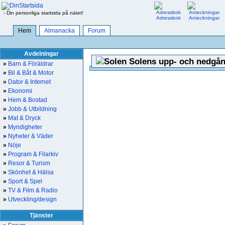
- Din personliga startsida på nätet!
Adressbok
Anteckningar
Hem
Almanacka
Forum
Avdelningar
Solens upp- och nedgån
»
Barn & Föräldrar
»
Bil & Båt & Motor
»
Dator & Internet
»
Ekonomi
»
Hem & Bostad
»
Jobb & Utbildning
»
Mat & Dryck
»
Myndigheter
»
Nyheter & Väder
»
Nöje
»
Program & Filarkiv
»
Resor & Turism
»
Skönhet & Hälsa
»
Sport & Spel
»
TV & Film & Radio
»
Utveckling/design
Tjänster