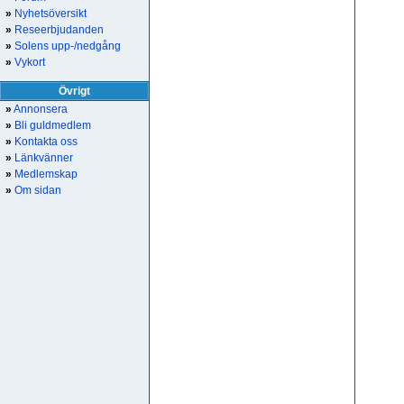
»
Nyhetsöversikt
»
Reseerbjudanden
»
Solens upp-/nedgång
»
Vykort
Övrigt
»
Annonsera
»
Bli guldmedlem
»
Kontakta oss
»
Länkvänner
»
Medlemskap
»
Om sidan