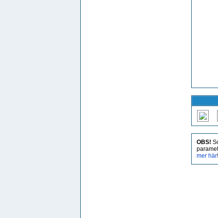
OBS!
So
paramet
mer här