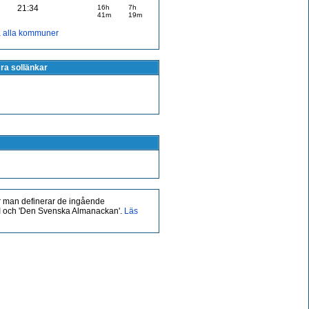
21:34
16h
7h
41m
19m
a alla kommuner
ra sollänkar
 man definerar de ingående
MHI och 'Den Svenska Almanackan'.
Läs