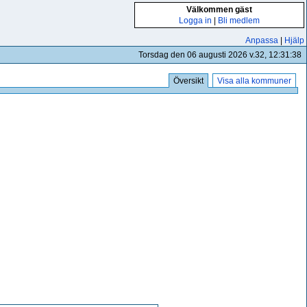
Välkommen gäst
Logga in
|
Bli medlem
Anpassa
|
Hjälp
Torsdag den 06 augusti 2026 v.32, 12:31:38
Översikt
Visa alla kommuner