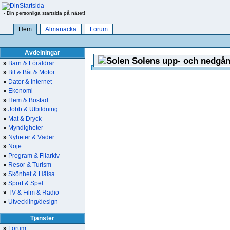
- Din personliga startsida på nätet!
Hem
Almanacka
Forum
Avdelningar
Solens upp- och nedgån
»
Barn & Föräldrar
»
Bil & Båt & Motor
»
Dator & Internet
»
Ekonomi
»
Hem & Bostad
»
Jobb & Utbildning
»
Mat & Dryck
»
Myndigheter
»
Nyheter & Väder
»
Nöje
»
Program & Filarkiv
»
Resor & Turism
»
Skönhet & Hälsa
»
Sport & Spel
»
TV & Film & Radio
»
Utveckling/design
Tjänster
»
Forum