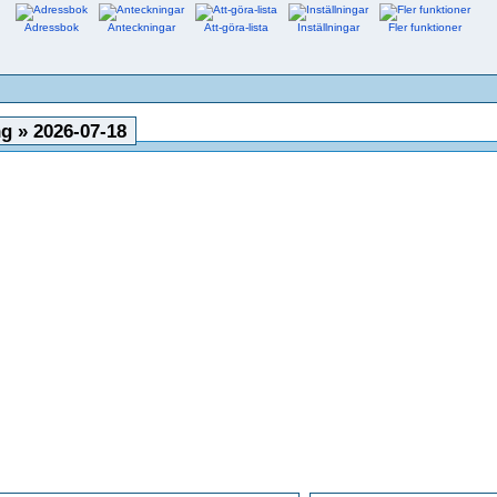
Adressbok
Anteckningar
Att-göra-lista
Inställningar
Fler funktioner
g » 2026-07-18