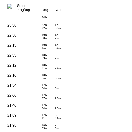
Dag
Natt
24h
23:56
22h
1h
22m
38m
22:36
19h
4h
58m
2m
22:15
19h
4h
1m
59m
22:33
18h
5h
53m
7m
22:12
18h
5h
31m
29m
22:10
18h
5h
5m
55m
21:54
17h
6h
54m
6m
22:00
17h
6h
37m
23m
21:40
17h
6h
34m
26m
21:53
17h
6h
11m
49m
21:35
16h
7h
55m
5m