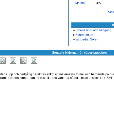
Malmö
04:53
Vis
B
»
Solens upp- och nedgång
»
Stjärnhimlen
»
Wkipedia: Solen
Senaste bilderna från väderdagboken
lens upp och nedgång beräknas enligt en matematisk formel och beroende på hur
rarna i denna formel, kan de olika tiderna varierna något mellan oss och t.ex. S
!