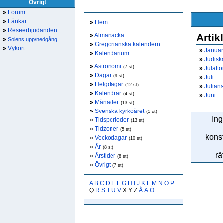
Övrigt
»
Forum
»
Länkar
»
Hem
»
Reseerbjudanden
»
Almanacka
Artik
»
Solens upp/nedgång
»
Gregorianska kalendern
»
Vykort
»
Januar
»
Kalendarium
»
Judisk
»
Astronomi
(7 st)
»
Julafto
»
Dagar
(9 st)
»
Juli
»
Helgdagar
(12 st)
»
Julian
»
Kalendrar
(4 st)
»
Juni
»
Månader
(13 st)
»
Svenska kyrkoåret
(1 st)
Ing
»
Tidsperioder
(13 st)
»
Tidzoner
(5 st)
konst
»
Veckodagar
(10 st)
»
År
(8 st)
rä
»
Årstider
(8 st)
»
Övrigt
(7 st)
A
B
C
D
E
F
G
H
I
J
K
L
M
N
O
P
Q
R
S
T
U
V
X Y Z
Å
Ä
Ö