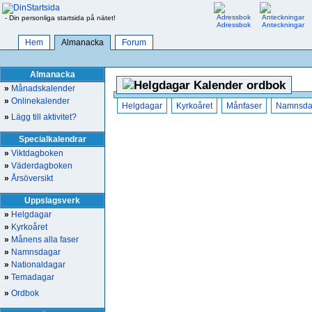
- Din personliga startsida på nätet!
Adressbok
Anteckningar
Hem
Almanacka
Forum
Almanacka
Kalender ordbok
»
Månadskalender
»
Onlinekalender
Helgdagar
Kyrkoåret
Månfaser
Namnsda
»
Lägg till aktivitet?
Specialkalendrar
»
Viktdagboken
»
Väderdagboken
»
Årsöversikt
Uppslagsverk
»
Helgdagar
»
Kyrkoåret
»
Månens alla faser
»
Namnsdagar
»
Nationaldagar
»
Temadagar
»
Ordbok